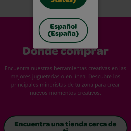
States)
Español
(España)
Dónde comprar
Encuentra nuestras herramientas creativas en las
mejores jugueterías o en línea. Descubre los
principales minoristas de tu zona para crear
nuevos momentos creativos.
Encuentra una tienda cerca de