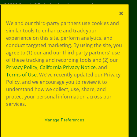
©
2026
Crayola® Todos los derechos reservados.
Sus opciones
We and our third-party partners use cookies and
de privacidad
similar tools to enhance and track your
Política de
experience on this site, perform analytics, and
privacidad
Términos de SMS
conduct targeted marketing. By using the site, you
GDPR
agree to (1) our and our third-party partners' use
Aviso de
of these tracking and recording tools and (2) our
privacidad de CA
Privacy Policy
,
California Privacy Notice
, and
Cookie
Terms of Use
. We’ve recently updated our Privacy
Preferences
Policy, and we encourage you to review it to
Condiciones de
understand how we collect, use, share, and
uso
Accesibilidad web
protect your personal information across our
Mapa del sitio
services.
Manage Preferences