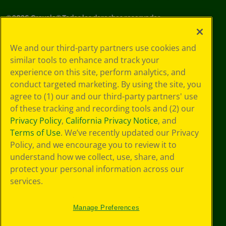
©
2026
Crayola® Todos los derechos reservados.
Sus opciones
We and our third-party partners use cookies and
de privacidad
similar tools to enhance and track your
Política de
experience on this site, perform analytics, and
privacidad
Términos de SMS
conduct targeted marketing. By using the site, you
GDPR
agree to (1) our and our third-party partners' use
Aviso de
of these tracking and recording tools and (2) our
privacidad de CA
Privacy Policy
,
California Privacy Notice
, and
Cookie
Terms of Use
. We’ve recently updated our Privacy
Preferences
Policy, and we encourage you to review it to
Condiciones de
understand how we collect, use, share, and
uso
Accesibilidad web
protect your personal information across our
Mapa del sitio
services.
Manage Preferences