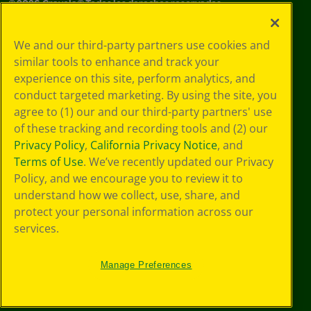
©
2026
Crayola® Todos los derechos reservados.
Sus opciones
We and our third-party partners use cookies and
de privacidad
similar tools to enhance and track your
Política de
experience on this site, perform analytics, and
privacidad
Términos de SMS
conduct targeted marketing. By using the site, you
GDPR
agree to (1) our and our third-party partners' use
Aviso de
of these tracking and recording tools and (2) our
privacidad de CA
Privacy Policy
,
California Privacy Notice
, and
Cookie
Terms of Use
. We’ve recently updated our Privacy
Preferences
Policy, and we encourage you to review it to
Condiciones de
understand how we collect, use, share, and
uso
Accesibilidad web
protect your personal information across our
Mapa del sitio
services.
Manage Preferences