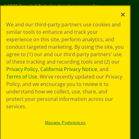
©
2026
Crayola® Todos los derechos reservados.
Sus opciones
We and our third-party partners use cookies and
de privacidad
similar tools to enhance and track your
Política de
experience on this site, perform analytics, and
privacidad
Términos de SMS
conduct targeted marketing. By using the site, you
GDPR
agree to (1) our and our third-party partners' use
Aviso de
of these tracking and recording tools and (2) our
privacidad de CA
Privacy Policy
,
California Privacy Notice
, and
Cookie
Terms of Use
. We’ve recently updated our Privacy
Preferences
Policy, and we encourage you to review it to
Condiciones de
understand how we collect, use, share, and
uso
Accesibilidad web
protect your personal information across our
Mapa del sitio
services.
Manage Preferences