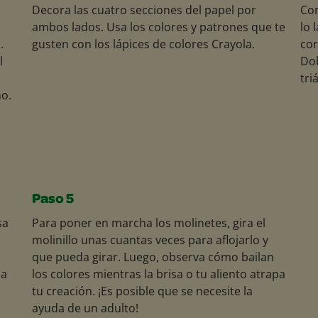
Decora las cuatro secciones del papel por
Cor
ambos lados. Usa los colores y patrones que te
lo 
.
gusten con los lápices de colores Crayola.
cor
l
Dob
tri
no.
Paso 5
sa
Para poner en marcha los molinetes, gira el
molinillo unas cuantas veces para aflojarlo y
que pueda girar. Luego, observa cómo bailan
 a
los colores mientras la brisa o tu aliento atrapa
tu creación. ¡Es posible que se necesite la
ayuda de un adulto!