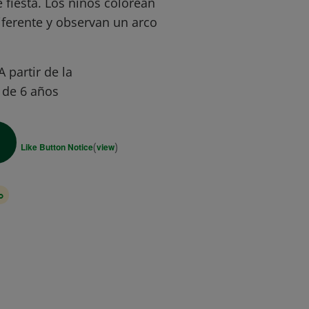
e fiesta. Los niños colorean
iferente y observan un arco
A partir de la
r de 6 años
(
)
Like Button Notice
view
o