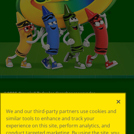
©
2026
Crayola® Todos los derechos reservados.
Sus opciones
We and our third-party partners use cookies and
de privacidad
similar tools to enhance and track your
Política de
experience on this site, perform analytics, and
privacidad
Términos de SMS
conduct targeted marketing. By using the site, you