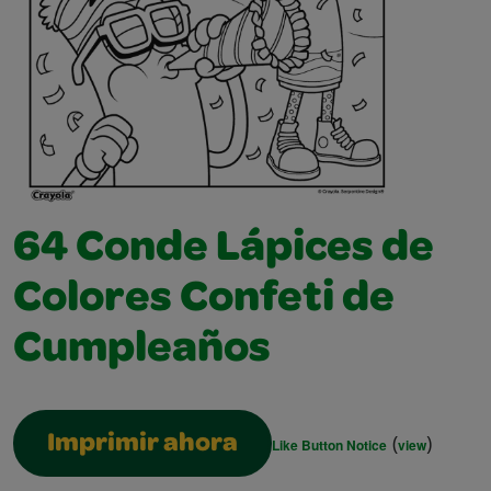
64 Conde Lápices de
Colores Confeti de
Cumpleaños
(
)
Imprimir ahora
Like Button Notice
view