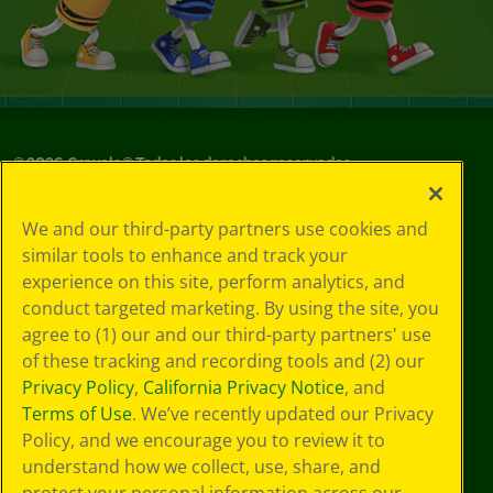
©
2026
Crayola® Todos los derechos reservados.
Sus opciones
We and our third-party partners use cookies and
de privacidad
similar tools to enhance and track your
Política de
experience on this site, perform analytics, and
privacidad
Términos de SMS
conduct targeted marketing. By using the site, you
GDPR
agree to (1) our and our third-party partners' use
Aviso de
of these tracking and recording tools and (2) our
privacidad de CA
Privacy Policy
,
California Privacy Notice
, and
Cookie
Terms of Use
. We’ve recently updated our Privacy
Preferences
Policy, and we encourage you to review it to
Condiciones de
understand how we collect, use, share, and
uso
Accesibilidad web