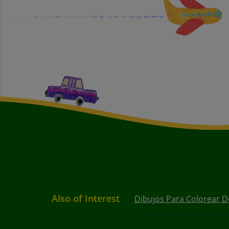
Also of Interest
Dibujos Para Colorear D