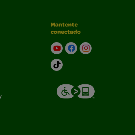
Mantente
conectado
YouTube (en inglés)
Facebook (en inglés)
Instagram (en inglé
TikTok
y