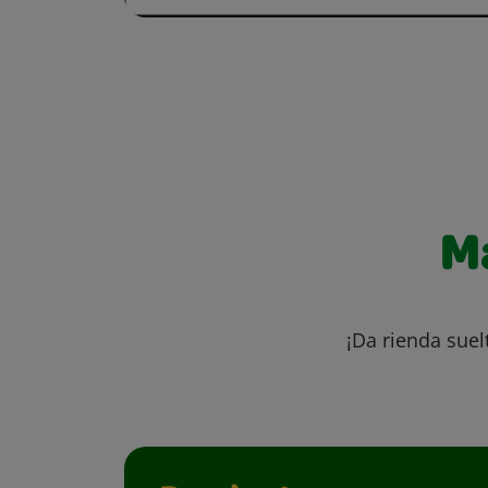
M
¡Da rienda suel