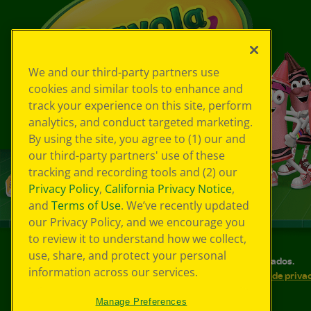
We and our third-party partners use
cookies and similar tools to enhance and
track your experience on this site, perform
analytics, and conduct targeted marketing.
By using the site, you agree to (1) our and
our third-party partners' use of these
tracking and recording tools and (2) our
Privacy Policy
,
California Privacy Notice
,
and
Terms of Use
. We’ve recently updated
our Privacy Policy, and we encourage you
to review it to understand how we collect,
use, share, and protect your personal
©
2026
Crayola® Todos los derechos reservados.
information across our services.
Sus opciones de privacidad
Política de priva
Accesibilidad web
Mapa del sitio
Manage Preferences