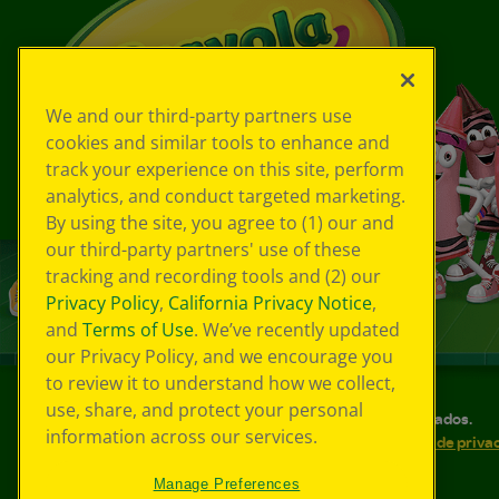
We and our third-party partners use
cookies and similar tools to enhance and
track your experience on this site, perform
analytics, and conduct targeted marketing.
By using the site, you agree to (1) our and
our third-party partners' use of these
tracking and recording tools and (2) our
Privacy Policy
,
California Privacy Notice
,
and
Terms of Use
. We’ve recently updated
our Privacy Policy, and we encourage you
to review it to understand how we collect,
use, share, and protect your personal
©
2026
Crayola® Todos los derechos reservados.
information across our services.
Sus opciones de privacidad
Política de priva
Accesibilidad web
Mapa del sitio
Manage Preferences