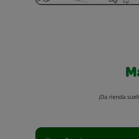
M
¡Da rienda suel