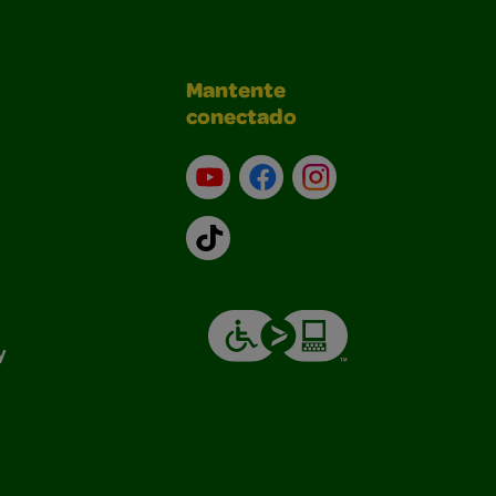
Mantente
conectado
YouTube (en inglés)
Facebook (en inglés)
Instagram (en inglé
TikTok
y