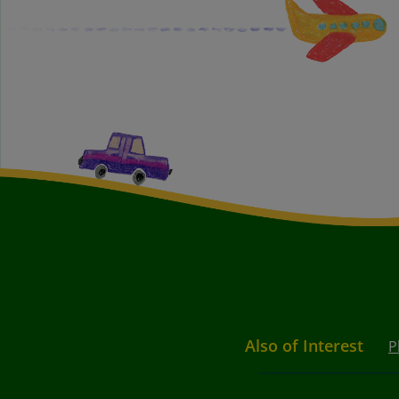
Also of Interest
P