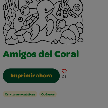
Amigos del Coral
Imprimir ahora
174
Criaturas acuáticas
Océanos