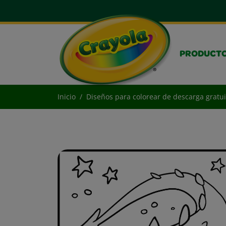
PRODUCT
Inicio
Diseños para colorear de descarga gratui