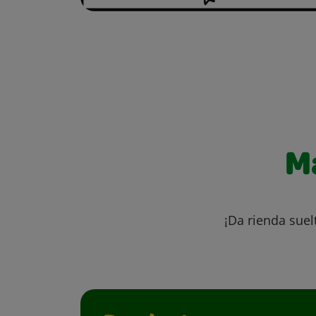
M
¡Da rienda suel