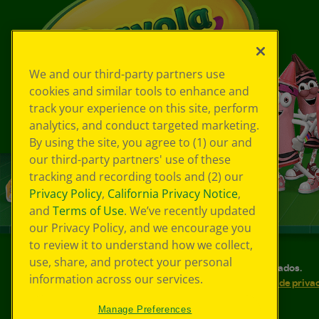
We and our third-party partners use
cookies and similar tools to enhance and
track your experience on this site, perform
analytics, and conduct targeted marketing.
By using the site, you agree to (1) our and
our third-party partners' use of these
tracking and recording tools and (2) our
Privacy Policy
,
California Privacy Notice
,
and
Terms of Use
. We’ve recently updated
our Privacy Policy, and we encourage you
to review it to understand how we collect,
use, share, and protect your personal
©
2026
Crayola® Todos los derechos reservados.
information across our services.
Sus opciones de privacidad
Política de priva
Accesibilidad web
Mapa del sitio
Manage Preferences