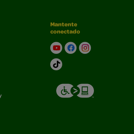
Mantente
conectado
YouTube (en inglés)
Facebook (en inglés)
Instagram (en inglé
TikTok
y