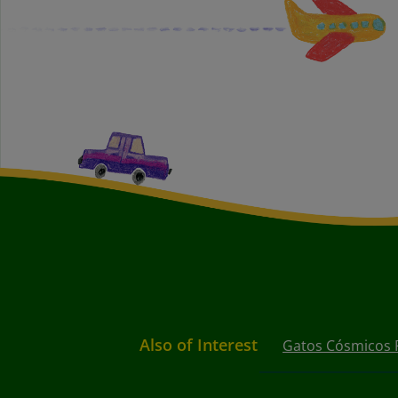
Also of Interest
Gatos Cósmicos P