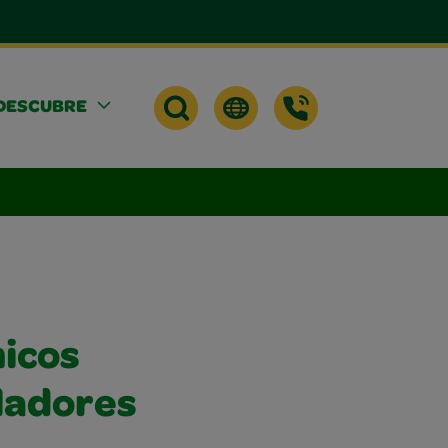
DESCUBRE
icos
oladores