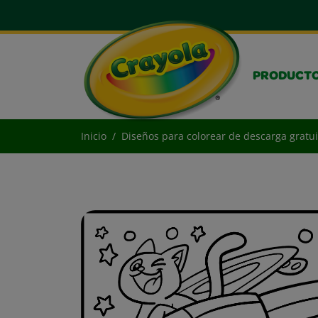
PRODUCT
Inicio
Diseños para colorear de descarga gratui