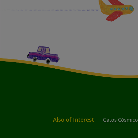
Also of Interest
Gatos Cósmicos