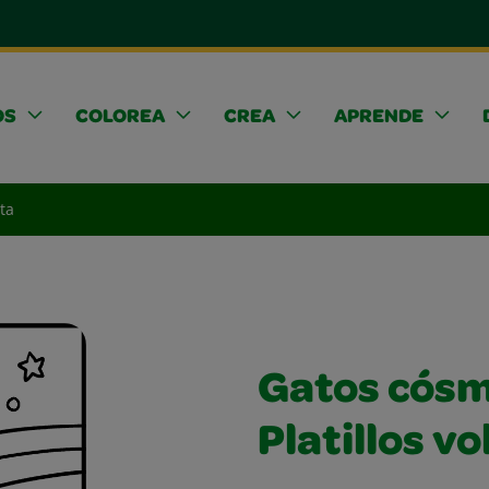
OS
COLOREA
CREA
APRENDE
ta
Gatos cósm
Platillos v