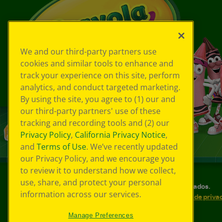
We and our third-party partners use
cookies and similar tools to enhance and
track your experience on this site, perform
analytics, and conduct targeted marketing.
By using the site, you agree to (1) our and
our third-party partners' use of these
tracking and recording tools and (2) our
Privacy Policy
,
California Privacy Notice
,
and
Terms of Use
. We’ve recently updated
our Privacy Policy, and we encourage you
to review it to understand how we collect,
use, share, and protect your personal
©
2026
Crayola® Todos los derechos reservados.
information across our services.
Sus opciones de privacidad
Política de priva
Accesibilidad web
Mapa del sitio
Manage Preferences