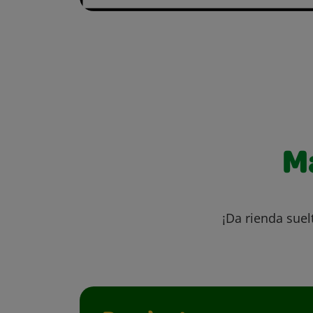
M
¡Da rienda suel