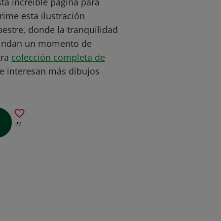
a increíble página para
rime esta ilustración
pestre, donde la tranquilidad
 brindan un momento de
tra
colección completa de
te interesan más dibujos
27