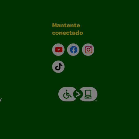
Mantente
conectado
YouTube (en inglés)
Facebook (en inglés)
Instagram (en inglé
TikTok
y