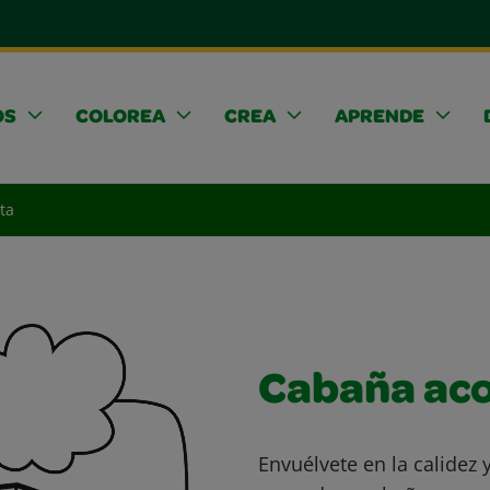
OS
COLOREA
CREA
APRENDE
ta
Cabaña ac
Envuélvete en la calidez