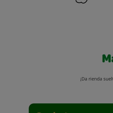
M
¡Da rienda suel