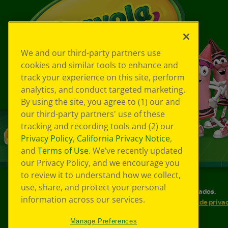
We and our third-party partners use
cookies and similar tools to enhance and
track your experience on this site, perform
analytics, and conduct targeted marketing.
By using the site, you agree to (1) our and
our third-party partners' use of these
tracking and recording tools and (2) our
Privacy Policy
,
California Privacy Notice
,
and
Terms of Use
. We’ve recently updated
our Privacy Policy, and we encourage you
to review it to understand how we collect,
use, share, and protect your personal
©
2026
Crayola® Todos los derechos reservados.
information across our services.
Sus opciones de privacidad
Política de priva
Accesibilidad web
Mapa del sitio
Manage Preferences