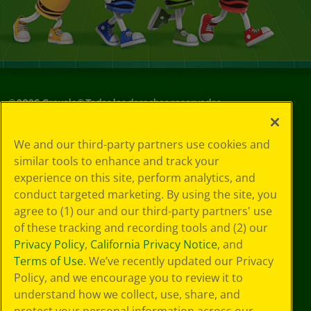
©
2026
Crayola® Todos los derechos reservados.
Sus opciones
We and our third-party partners use cookies and
de privacidad
similar tools to enhance and track your
Política de
experience on this site, perform analytics, and
privacidad
Términos de SMS
conduct targeted marketing. By using the site, you
GDPR
agree to (1) our and our third-party partners' use
Aviso de
of these tracking and recording tools and (2) our
privacidad de CA
Privacy Policy
,
California Privacy Notice
, and
Cookie
Terms of Use
. We’ve recently updated our Privacy
Preferences
Policy, and we encourage you to review it to
Condiciones de
understand how we collect, use, share, and
uso
Accesibilidad web