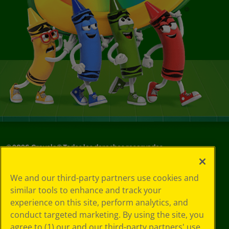
©
2026
Crayola® Todos los derechos reservados.
Sus opciones
We and our third-party partners use cookies and
de privacidad
similar tools to enhance and track your
Política de
experience on this site, perform analytics, and
privacidad
Términos de SMS
conduct targeted marketing. By using the site, you
GDPR
agree to (1) our and our third-party partners' use