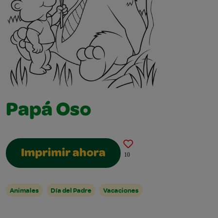
Papá Oso
Imprimir ahora
10
Animales
Día del Padre
Vacaciones