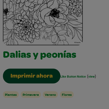
Dalias y peonías
(
)
Imprimir ahora
Like Button Notice
view
Plantas
Primavera
Verano
Flores