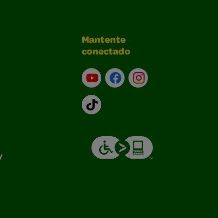
Mantente
conectado
YouTube (en inglés)
Facebook (en inglés)
Instagram (en inglé
TikTok
y