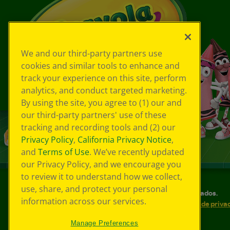
We and our third-party partners use
cookies and similar tools to enhance and
track your experience on this site, perform
analytics, and conduct targeted marketing.
By using the site, you agree to (1) our and
our third-party partners' use of these
tracking and recording tools and (2) our
Privacy Policy
,
California Privacy Notice
,
and
Terms of Use
. We’ve recently updated
our Privacy Policy, and we encourage you
to review it to understand how we collect,
use, share, and protect your personal
©
2026
Crayola® Todos los derechos reservados.
information across our services.
Sus opciones de privacidad
Política de priva
Accesibilidad web
Mapa del sitio
Manage Preferences