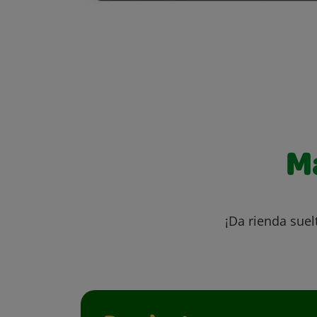
M
¡Da rienda suel