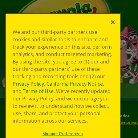
We and our third-party partners use
cookies and similar tools to enhance and
track your experience on this site, perform
analytics, and conduct targeted marketing.
By using the site, you agree to (1) our and
our third-party partners' use of these
tracking and recording tools and (2) our
Privacy Policy
,
California Privacy Notice
,
and
Terms of Use
. We’ve recently updated
our Privacy Policy, and we encourage you
to review it to understand how we collect,
use, share, and protect your personal
©
2026
Crayola® Todos los derechos reservados.
information across our services.
Sus opciones de privacidad
Política de priva
Accesibilidad web
Mapa del sitio
Manage Preferences