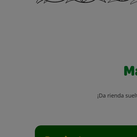
M
¡Da rienda suel