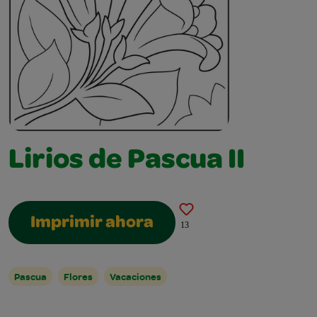
Lirios de Pascua II
Imprimir ahora
13
Pascua
Flores
Vacaciones