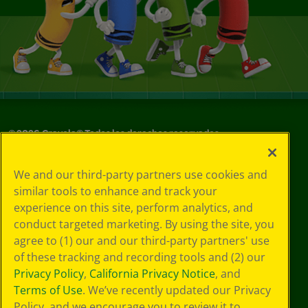
©
2026
Crayola® Todos los derechos reservados.
Sus opciones
We and our third-party partners use cookies and
de privacidad
similar tools to enhance and track your
Política de
experience on this site, perform analytics, and
privacidad
Términos de SMS
conduct targeted marketing. By using the site, you
GDPR
agree to (1) our and our third-party partners' use
Aviso de
of these tracking and recording tools and (2) our
privacidad de CA
Privacy Policy
,
California Privacy Notice
, and
Cookie
Terms of Use
. We’ve recently updated our Privacy
Preferences
Policy, and we encourage you to review it to