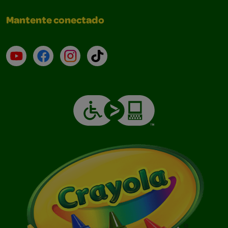
Mantente conectado
YouTube (en inglés)
Facebook (en inglés)
Instagram (en inglés)
TikTok