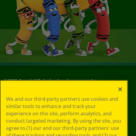
©
2026
Crayola® Todos los derechos reservados.
Sus opciones
We and our third-party partners use cookies and
de privacidad
similar tools to enhance and track your
Política de
experience on this site, perform analytics, and
privacidad
Términos de SMS
conduct targeted marketing. By using the site, you
GDPR
agree to (1) our and our third-party partners' use
Aviso de
of these tracking and recording tools and (2) our