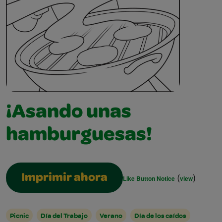
¡Asando unas
hamburguesas!
(
)
Imprimir ahora
Like Button Notice
view
Picnic
Día del Trabajo
Verano
Día de los caídos