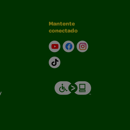
Mantente
conectado
YouTube (en inglés)
Facebook (en inglés)
Instagram (en inglé
TikTok
y