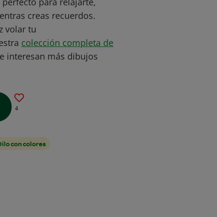
 perfecto para relajarte,
ientras creas recuerdos.
 volar tu
estra
colección completa de
te interesan más dibujos
4
Dilo con colores