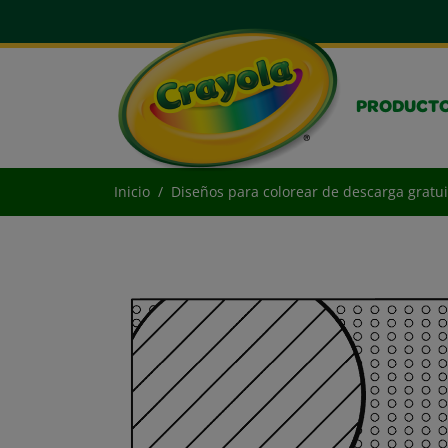
PRODUCT
Inicio
Diseños para colorear de descarga gratui