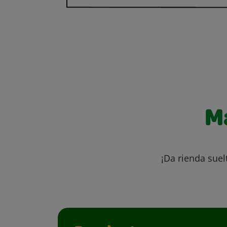
M
¡Da rienda suel