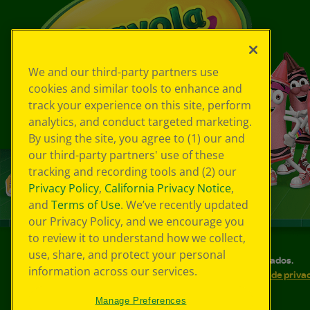
We and our third-party partners use
cookies and similar tools to enhance and
track your experience on this site, perform
analytics, and conduct targeted marketing.
By using the site, you agree to (1) our and
our third-party partners' use of these
tracking and recording tools and (2) our
Privacy Policy
,
California Privacy Notice
,
and
Terms of Use
. We’ve recently updated
our Privacy Policy, and we encourage you
to review it to understand how we collect,
use, share, and protect your personal
©
2026
Crayola® Todos los derechos reservados.
information across our services.
Sus opciones de privacidad
Política de priva
Accesibilidad web
Mapa del sitio
Manage Preferences