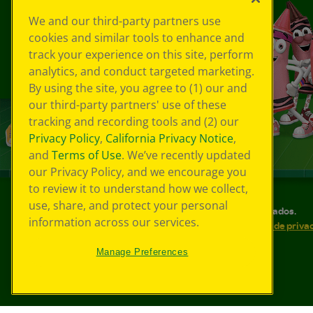
We and our third-party partners use
cookies and similar tools to enhance and
track your experience on this site, perform
analytics, and conduct targeted marketing.
By using the site, you agree to (1) our and
our third-party partners' use of these
tracking and recording tools and (2) our
Privacy Policy
,
California Privacy Notice
,
and
Terms of Use
. We’ve recently updated
our Privacy Policy, and we encourage you
to review it to understand how we collect,
use, share, and protect your personal
©
2026
Crayola® Todos los derechos reservados.
information across our services.
Sus opciones de privacidad
Política de priva
Accesibilidad web
Mapa del sitio
Manage Preferences