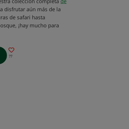
estra colección completa
de
a disfrutar aún más de la
uras de safari hasta
bosque, ¡hay mucho para
77