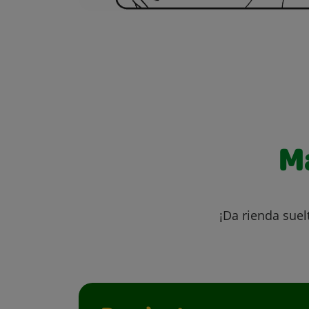
M
¡Da rienda suel