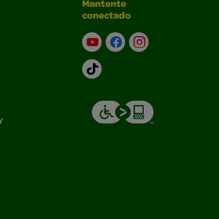
Mantente
conectado
YouTube (en inglés)
Facebook (en inglés)
Instagram (en inglé
TikTok
y