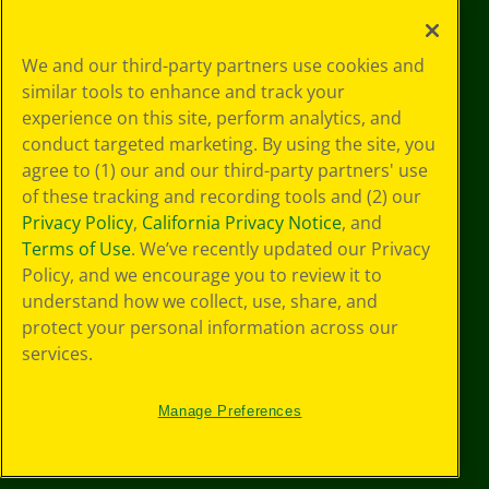
Sus opciones
We and our third-party partners use cookies and
de privacidad
similar tools to enhance and track your
Política de
experience on this site, perform analytics, and
privacidad
Términos de SMS
conduct targeted marketing. By using the site, you
GDPR
agree to (1) our and our third-party partners' use
Aviso de
of these tracking and recording tools and (2) our
privacidad de CA
Privacy Policy
,
California Privacy Notice
, and
Cookie
Terms of Use
. We’ve recently updated our Privacy
Preferences
Policy, and we encourage you to review it to
Condiciones de
understand how we collect, use, share, and
uso
Accesibilidad web
protect your personal information across our
Mapa del sitio
services.
Manage Preferences