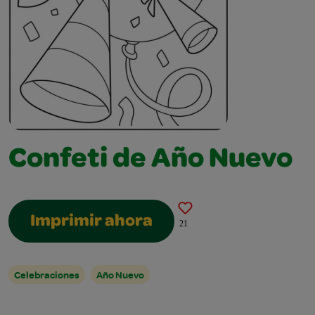
Confeti de Año Nuevo
Imprimir ahora
21
Celebraciones
Año Nuevo