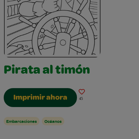
Pirata al timón
Imprimir ahora
45
Embarcaciones
Océanos