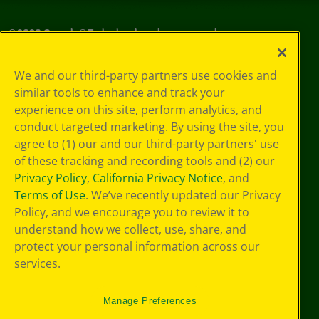
©
2026
Crayola® Todos los derechos reservados.
Sus opciones
We and our third-party partners use cookies and
de privacidad
similar tools to enhance and track your
Política de
experience on this site, perform analytics, and
privacidad
Términos de SMS
conduct targeted marketing. By using the site, you
GDPR
agree to (1) our and our third-party partners' use
Aviso de
of these tracking and recording tools and (2) our
privacidad de CA
Privacy Policy
,
California Privacy Notice
, and
Cookie
Terms of Use
. We’ve recently updated our Privacy
Preferences
Policy, and we encourage you to review it to
Condiciones de
understand how we collect, use, share, and
uso
Accesibilidad web
protect your personal information across our
Mapa del sitio
services.
Manage Preferences