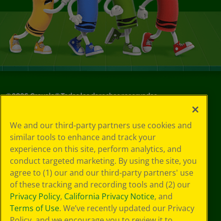
©
2026
Crayola® Todos los derechos reservados.
Sus opciones
We and our third-party partners use cookies and
de privacidad
similar tools to enhance and track your
Política de
experience on this site, perform analytics, and
privacidad
Términos de SMS
conduct targeted marketing. By using the site, you
GDPR
agree to (1) our and our third-party partners' use
Aviso de
of these tracking and recording tools and (2) our
privacidad de CA
Privacy Policy
,
California Privacy Notice
, and
Cookie
Terms of Use
. We’ve recently updated our Privacy
Preferences
Policy, and we encourage you to review it to