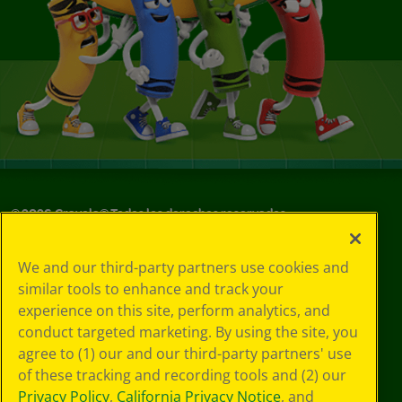
©
2026
Crayola® Todos los derechos reservados.
Sus opciones
We and our third-party partners use cookies and
de privacidad
similar tools to enhance and track your
Política de
experience on this site, perform analytics, and
privacidad
Términos de SMS
conduct targeted marketing. By using the site, you
GDPR
agree to (1) our and our third-party partners' use
Aviso de
of these tracking and recording tools and (2) our
privacidad de CA
Privacy Policy
,
California Privacy Notice
, and