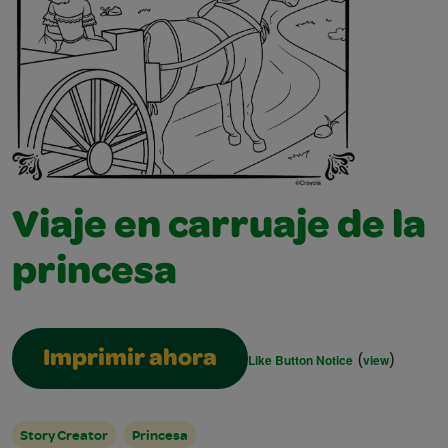
Viaje en carruaje de la
princesa
(
)
Imprimir ahora
Like Button Notice
view
Story Creator
Princesa