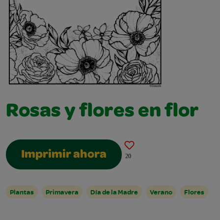
Rosas y flores en flor
Imprimir ahora
20
Plantas
Primavera
Día de la Madre
Verano
Flores