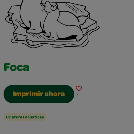
Foca
Imprimir ahora
7
Criaturas acuáticas