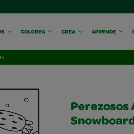
OS
COLOREA
CREA
APRENDE
ta
Perezosos
Snowboar