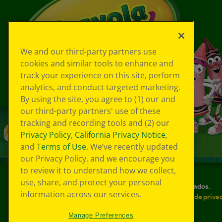
We and our third-party partners use
cookies and similar tools to enhance and
track your experience on this site, perform
analytics, and conduct targeted marketing.
By using the site, you agree to (1) our and
our third-party partners' use of these
tracking and recording tools and (2) our
Privacy Policy
,
California Privacy Notice
,
and
Terms of Use
. We’ve recently updated
our Privacy Policy, and we encourage you
to review it to understand how we collect,
use, share, and protect your personal
©
2026
Crayola® Todos los derechos reservados.
information across our services.
Sus opciones de privacidad
Política de priva
Accesibilidad web
Mapa del sitio
Manage Preferences