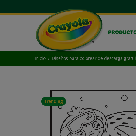
PRODUCT
Inicio
Diseños para colorear de descarga gratui
Trending