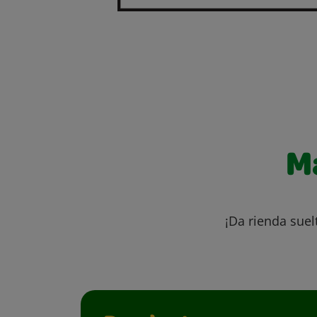
M
¡Da rienda suel