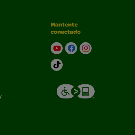
Mantente
conectado
YouTube (en inglés)
Facebook (en inglés)
Instagram (en inglé
TikTok
y