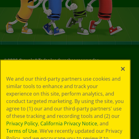
©
2026
Crayola® Todos los derechos reservados.
Sus opciones
We and our third-party partners use cookies and
de privacidad
similar tools to enhance and track your
Política de
experience on this site, perform analytics, and
privacidad
Términos de SMS
conduct targeted marketing. By using the site, you
GDPR
agree to (1) our and our third-party partners' use
Aviso de
of these tracking and recording tools and (2) our
privacidad de CA
Privacy Policy
,
California Privacy Notice
, and
Cookie
Terms of Use
. We’ve recently updated our Privacy
Preferences
Policy, and we encourage you to review it to