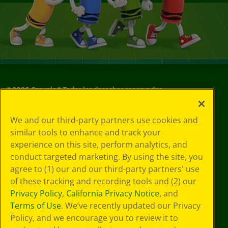
©
2026
Crayola® Todos los derechos reservados.
Sus opciones
We and our third-party partners use cookies and
de privacidad
similar tools to enhance and track your
Política de
experience on this site, perform analytics, and
privacidad
Términos de SMS
conduct targeted marketing. By using the site, you
GDPR
agree to (1) our and our third-party partners' use
Aviso de
of these tracking and recording tools and (2) our
privacidad de CA
Privacy Policy
,
California Privacy Notice
, and
Cookie
Terms of Use
. We’ve recently updated our Privacy
Preferences
Policy, and we encourage you to review it to
Condiciones de