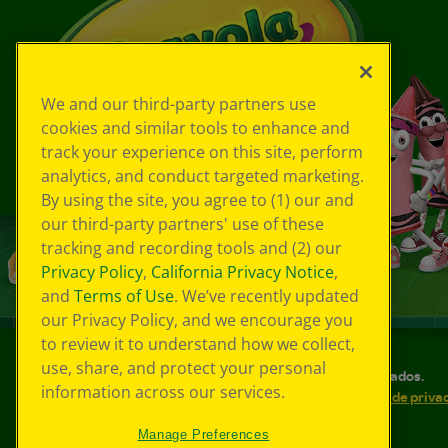
We and our third-party partners use
cookies and similar tools to enhance and
track your experience on this site, perform
analytics, and conduct targeted marketing.
By using the site, you agree to (1) our and
our third-party partners' use of these
tracking and recording tools and (2) our
Privacy Policy
,
California Privacy Notice
,
and
Terms of Use
. We’ve recently updated
our Privacy Policy, and we encourage you
to review it to understand how we collect,
use, share, and protect your personal
©
2026
Crayola® Todos los derechos reservados.
information across our services.
Sus opciones de privacidad
Política de priva
Accesibilidad web
Mapa del sitio
Manage Preferences