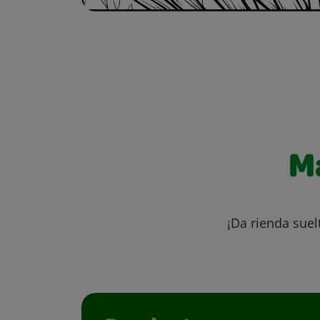
M
¡Da rienda suel