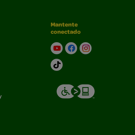
Mantente
conectado
YouTube (en inglés)
Facebook (en inglés)
Instagram (en inglé
TikTok
y