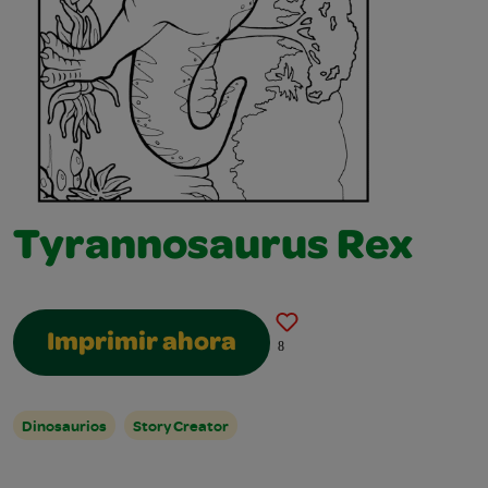
Tyrannosaurus Rex
Imprimir ahora
8
Dinosaurios
Story Creator