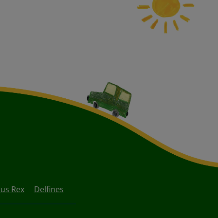
us Rex
Delfines