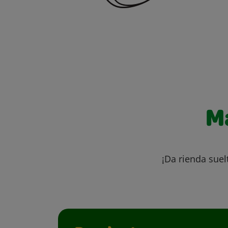
M
¡Da rienda suel