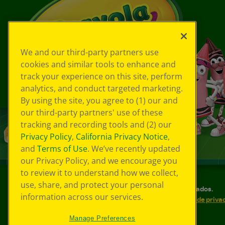
We and our third-party partners use
cookies and similar tools to enhance and
track your experience on this site, perform
analytics, and conduct targeted marketing.
By using the site, you agree to (1) our and
our third-party partners' use of these
tracking and recording tools and (2) our
Privacy Policy
,
California Privacy Notice
,
and
Terms of Use
. We’ve recently updated
our Privacy Policy, and we encourage you
to review it to understand how we collect,
use, share, and protect your personal
©
2026
Crayola® Todos los derechos reservados.
information across our services.
Sus opciones de privacidad
Política de priva
Accesibilidad web
Mapa del sitio
Manage Preferences