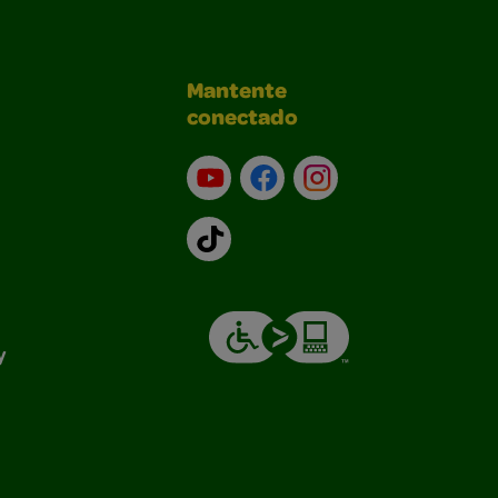
Mantente
conectado
YouTube (en inglés)
Facebook (en inglés)
Instagram (en inglé
TikTok
y