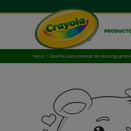
PRODUCT
Inicio
Diseños para colorear de descarga gratui