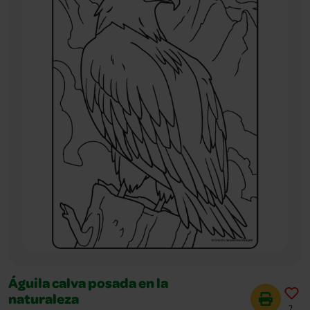
Águila calva posada en la
naturaleza
2