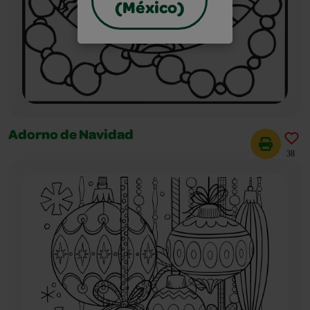
(México)
Adorno de Navidad
38