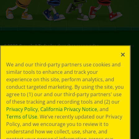
©
2026
Crayola® Todos los derechos reservados.
Sus opciones
We and our third-party partners use cookies and
de privacidad
similar tools to enhance and track your
Política de
experience on this site, perform analytics, and
privacidad
Términos de SMS
conduct targeted marketing. By using the site, you
GDPR
agree to (1) our and our third-party partners' use
Aviso de
of these tracking and recording tools and (2) our
privacidad de CA
Privacy Policy
,
California Privacy Notice
, and
Cookie
Terms of Use
. We’ve recently updated our Privacy
Preferences
Policy, and we encourage you to review it to
Condiciones de
understand how we collect, use, share, and
uso
Accesibilidad web