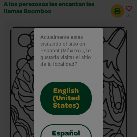
A los perezosos les encantan las
llamas Boombox
36
Actualmente estás
visitando el sitio en
Español (México) ¿Te
gustaría visitar el sitio
de tu localidad?
English
(United
States)
Español