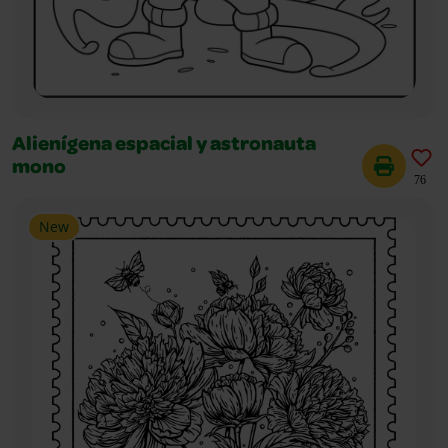
Alienígena espacial y astronauta
mono
76
New