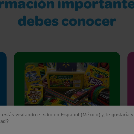
ormación importante
debes conocer
estás visitando el sitio en Español (México) ¿Te gustaría vis
dad?