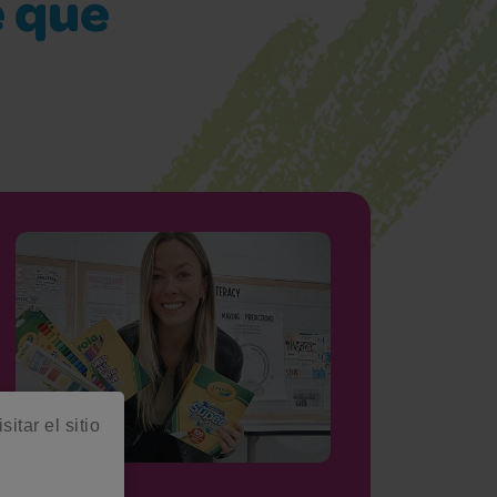
 que
itar el sitio