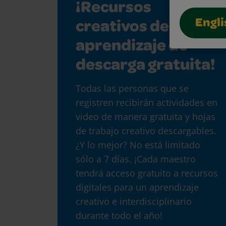
¡Recursos
Engli
creativos de
aprendizaje de
descarga gratuita!
Todas las personas que se
registren recibirán actividades en
video de manera gratuita y hojas
de trabajo creativo descargables.
¿Y lo mejor? No está limitado
sólo a 7 días. ¡Cada maestro
tendrá acceso gratuito a recursos
digitales para un aprendizaje
creativo e interdisciplinario
durante todo el año!