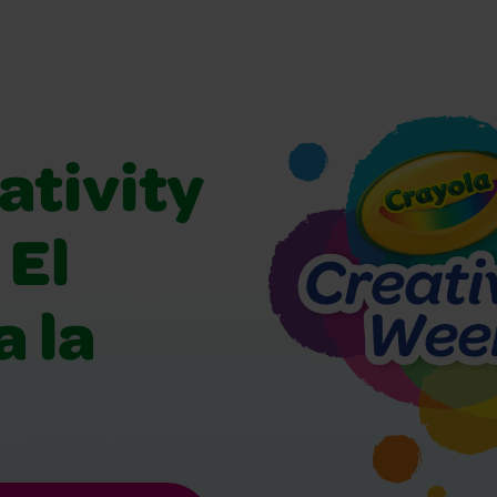
ativity
 El
a la