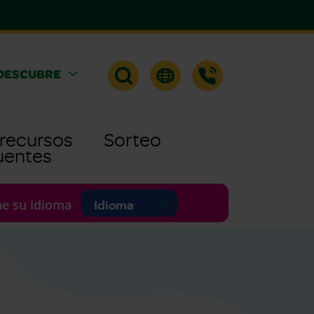
DESCUBRE
 recursos
Sorteo
uentes
Selecting a language will reload this pa
ne su idioma