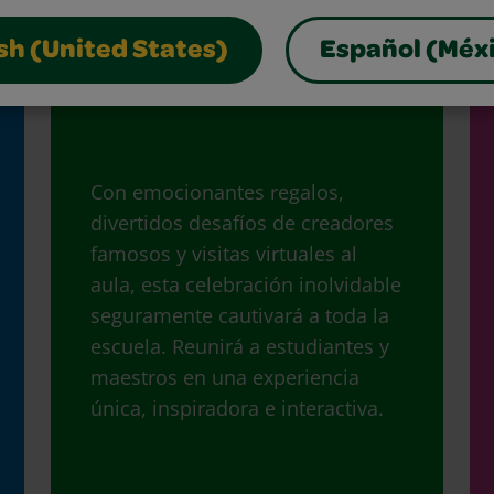
sh (United States)
Español (Méx
¡Regalos!
Con emocionantes regalos,
divertidos desafíos de creadores
famosos y visitas virtuales al
aula, esta celebración inolvidable
seguramente cautivará a toda la
escuela. Reunirá a estudiantes y
maestros en una experiencia
única, inspiradora e interactiva.