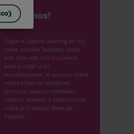
ico)
¡Síguenos!
¡Sigue a Crayola Learning en tus
redes sociales favoritas, visita
este sitio web con frecuencia
para acceder a las
actualizaciones, el anuncio sobre
nuestra lista de creadores
famosos, nuevos materiales,
sorteos, premios y otras noticias
sobre el Creativity Week de
Crayola!