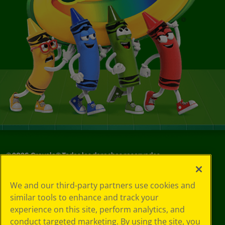
©
2026
Crayola® Todos los derechos reservados.
Sus opciones
We and our third-party partners use cookies and
de privacidad
similar tools to enhance and track your
Política de
experience on this site, perform analytics, and
privacidad
Términos de SMS
conduct targeted marketing. By using the site, you