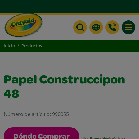
Toggle
Inicio
Productos
Papel Construccipon
48
Número de artículo:
990055
Dónde Comprar
(
)
Like Button Notice
view