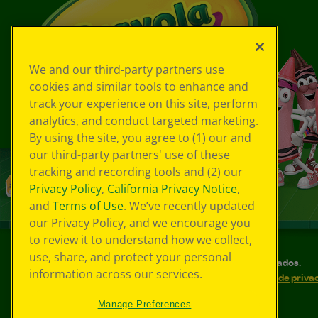
We and our third-party partners use
cookies and similar tools to enhance and
track your experience on this site, perform
analytics, and conduct targeted marketing.
By using the site, you agree to (1) our and
our third-party partners' use of these
tracking and recording tools and (2) our
Privacy Policy
,
California Privacy Notice
,
and
Terms of Use
. We’ve recently updated
our Privacy Policy, and we encourage you
to review it to understand how we collect,
use, share, and protect your personal
©
2026
Crayola® Todos los derechos reservados.
information across our services.
Sus opciones de privacidad
Política de priva
Accesibilidad web
Mapa del sitio
Manage Preferences