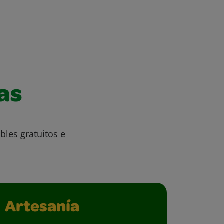
as
bles gratuitos e
Artesanía