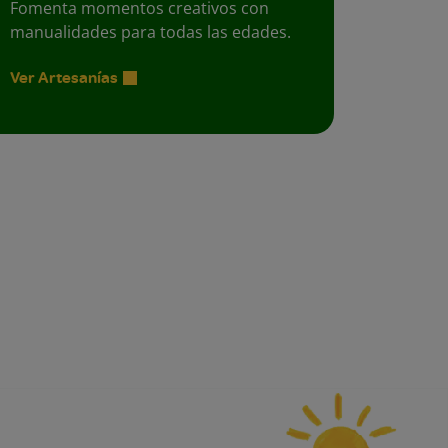
Fomenta momentos creativos con
manualidades para todas las edades.
Ver Artesanías