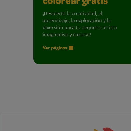
colorear gratis
¡Despierta la creatividad, el
aprendizaje, la exploración y la
diversión para tu pequeño artista
imaginativo y curioso!
Ver páginas