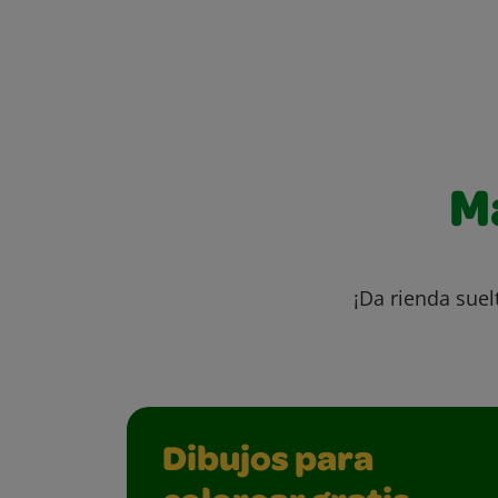
M
¡Da rienda suel
Dibujos para