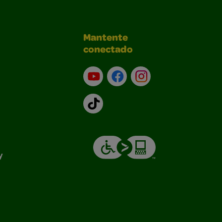
Mantente
conectado
YouTube (en inglés)
Facebook (en inglés)
Instagram (en inglé
TikTok
y