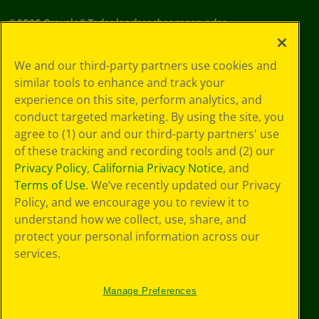
©
2026
Crayola® Todos los derechos reservados.
Sus opciones
We and our third-party partners use cookies and
de privacidad
similar tools to enhance and track your
Política de
experience on this site, perform analytics, and
privacidad
Términos de SMS
conduct targeted marketing. By using the site, you
GDPR
agree to (1) our and our third-party partners' use
Aviso de
of these tracking and recording tools and (2) our
privacidad de CA
Privacy Policy
,
California Privacy Notice
, and
Cookie
Terms of Use
. We’ve recently updated our Privacy
Preferences
Policy, and we encourage you to review it to
Condiciones de
understand how we collect, use, share, and
uso
Accesibilidad web
protect your personal information across our
Mapa del sitio
services.
Manage Preferences