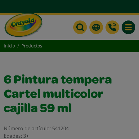
Toggle
Inicio
Productos
6 Pintura tempera
Cartel multicolor
cajilla 59 ml
Número de artículo:
541204
Edades:
3+