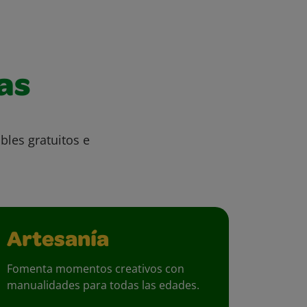
as
bles gratuitos e
Artesanía
Fomenta momentos creativos con
manualidades para todas las edades.