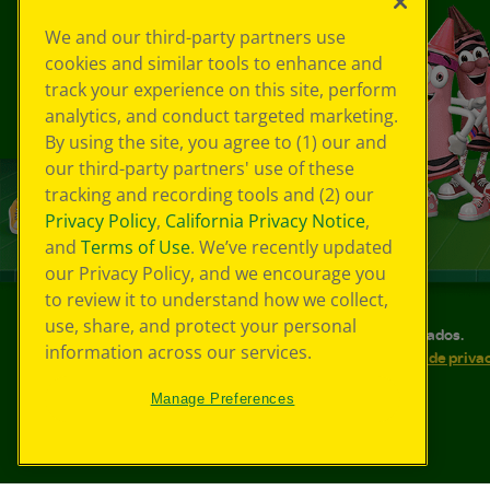
We and our third-party partners use
cookies and similar tools to enhance and
track your experience on this site, perform
analytics, and conduct targeted marketing.
By using the site, you agree to (1) our and
our third-party partners' use of these
tracking and recording tools and (2) our
Privacy Policy
,
California Privacy Notice
,
and
Terms of Use
. We’ve recently updated
our Privacy Policy, and we encourage you
to review it to understand how we collect,
use, share, and protect your personal
©
2026
Crayola® Todos los derechos reservados.
information across our services.
Sus opciones de privacidad
Política de priva
Accesibilidad web
Mapa del sitio
Manage Preferences