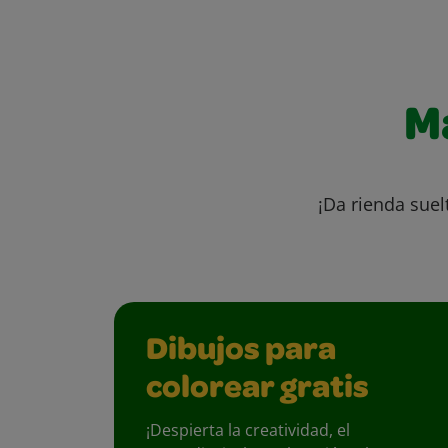
M
¡Da rienda suel
Dibujos para
colorear gratis
¡Despierta la creatividad, el