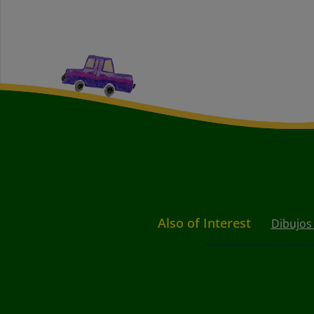
Also of Interest
Dibujos