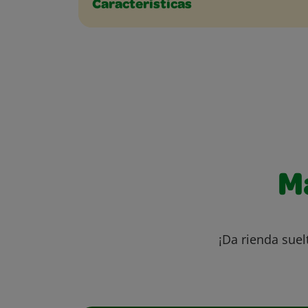
Características
M
¡Da rienda suel