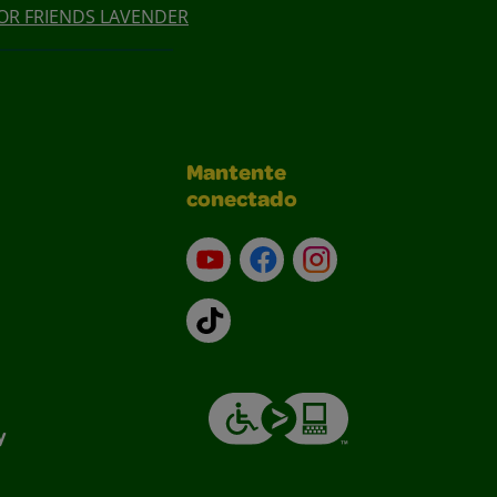
OR FRIENDS LAVENDER
Mantente
conectado
YouTube (en inglés)
Facebook (en inglés)
Instagram (en inglé
TikTok
y