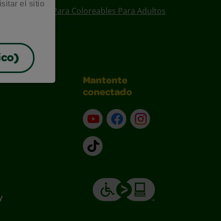
itar el sitio
ear
Diseños Para Coloreables Para Adultos
ico)
Mantente
conectado
YouTube (en inglés)
Facebook (en inglés)
Instagram (en inglé
TikTok
y