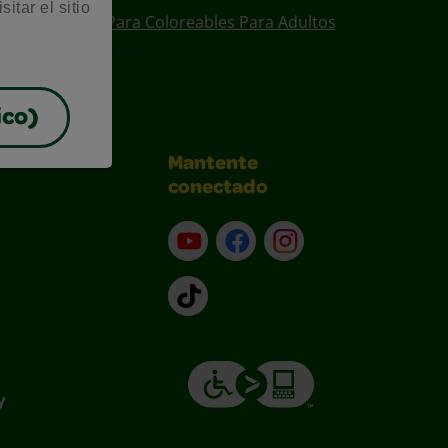
itar el sitio
ear
Diseños Para Coloreables Para Adultos
ico)
Mantente
conectado
YouTube (en inglés)
Facebook (en inglés)
Instagram (en inglé
TikTok
y