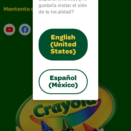
gustaría visitar el sitio
Mantente conectado
de tu localidad?
YouTube (en inglés)
Facebook (en inglés)
Instagram (en inglés)
TikTok
English
(United
States)
Español
(México)