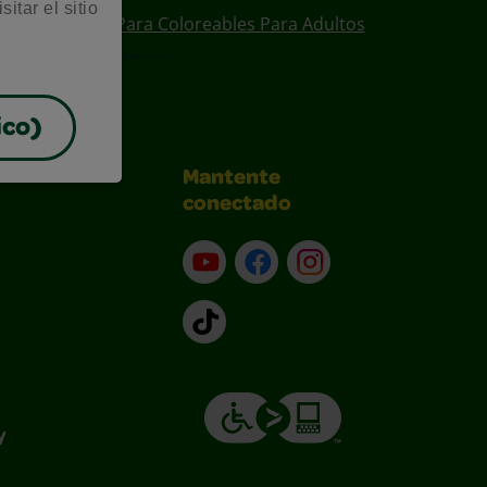
itar el sitio
ear
Diseños Para Coloreables Para Adultos
ico)
Mantente
conectado
YouTube (en inglés)
Facebook (en inglés)
Instagram (en inglé
TikTok
y